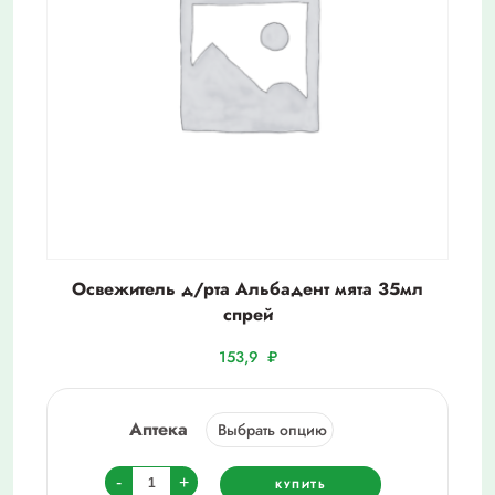
Освежитель д/рта Альбадент мята 35мл
спрей
153,9
₽
Аптека
Количество
-
+
КУПИТЬ