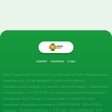
КАТАЛОГ
КОНТАКТЫ
О НАС
Цены в аптеках могут отличаться от цен, указанных на сайте. Обращаем ваше
внимание на то, что сайт apteka-solo.ru носит исключительно
информационный характер и не является публичной офертой, определяемой
положениями п. 2 ст. 437 ГК РФ. Для получения подробной информации о
действующих ценах на товар и наличии товара в конкретной аптеке,
пожалуйста, обращайтесь по телефону +7(987)755-48-55. ООО «СОЛО».
Лицензия - ЛО-52-02-000097/22 от 11.07.2022. ИНН 5202008227; КПП