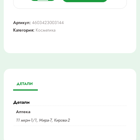
товара
Освежитель
д/
Артикул:
4603423003144
рта
Категория:
Косметика
Альбадент
мята
35мл
спрей
ДЕТАЛИ
Детали
Аптека
11 мкрн-1/1, Мира-7, Кирова-2