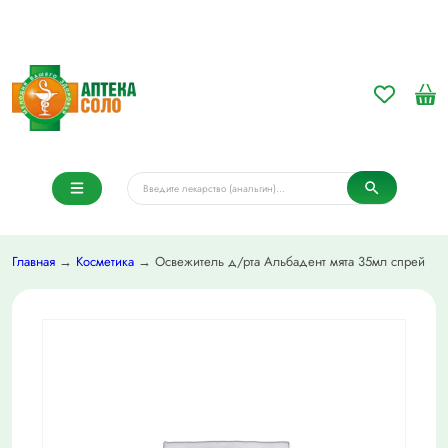
Главная
→
Косметика
→ Освежитель д/рта Альбадент мята 35мл спрей