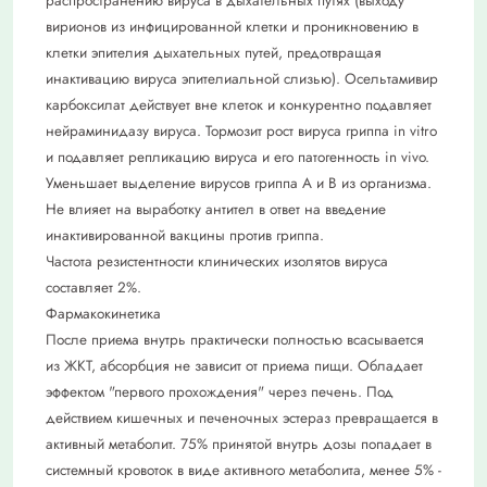
распространению вируса в дыхательных путях (выходу
вирионов из инфицированной клетки и проникновению в
клетки эпителия дыхательных путей, предотвращая
инактивацию вируса эпителиальной слизью). Осельтамивир
карбоксилат действует вне клеток и конкурентно подавляет
нейраминидазу вируса. Тормозит рост вируса гриппа in vitro
и подавляет репликацию вируса и его патогенность in vivo.
Уменьшает выделение вирусов гриппа А и В из организма.
Не влияет на выработку антител в ответ на введение
инактивированной вакцины против гриппа.
Частота резистентности клинических изолятов вируса
составляет 2%.
Фармакокинетика
После приема внутрь практически полностью всасывается
из ЖКТ, абсорбция не зависит от приема пищи. Обладает
эффектом "первого прохождения" через печень. Под
действием кишечных и печеночных эстераз превращается в
активный метаболит. 75% принятой внутрь дозы попадает в
системный кровоток в виде активного метаболита, менее 5% -