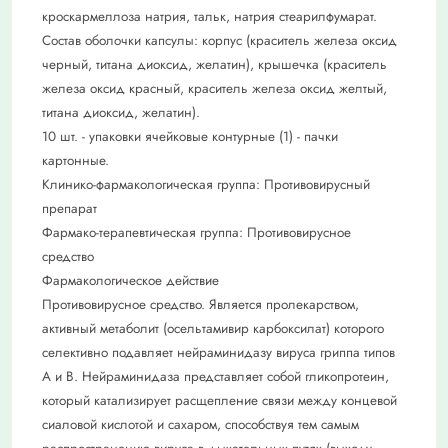
кроскармеллоза натрия, тальк, натрия стеарилфумарат.
Состав оболочки капсулы: корпус (краситель железа оксид
черный, титана диоксид, желатин), крышечка (краситель
железа оксид красный, краситель железа оксид желтый,
титана диоксид, желатин).
10 шт. - упаковки ячейковые контурные (1) - пачки
картонные.
Клинико-фармакологическая группа: Противовирусный
препарат
Фармако-терапевтическая группа: Противовирусное
средство
Фармакологическое действие
Противовирусное средство. Является пролекарством,
активный метаболит (осельтамивир карбоксилат) которого
селективно подавляет нейраминидазу вируса гриппа типов
А и В. Нейраминидаза представляет собой гликопротеин,
который катализирует расщепление связи между концевой
сиаловой кислотой и сахаром, способствуя тем самым