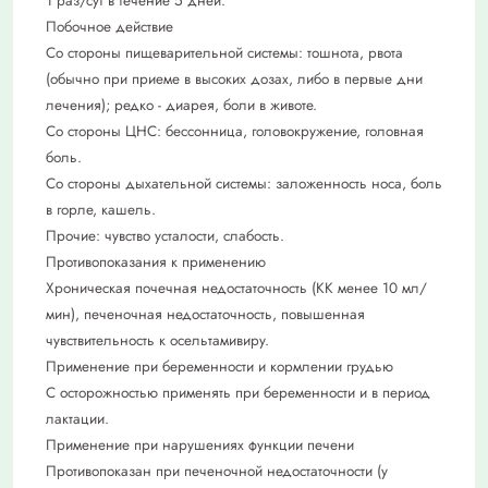
1 раз/сут в течение 5 дней.
Побочное действие
Со стороны пищеварительной системы: тошнота, рвота
(обычно при приеме в высоких дозах, либо в первые дни
лечения); редко - диарея, боли в животе.
Со стороны ЦНС: бессонница, головокружение, головная
боль.
Со стороны дыхательной системы: заложенность носа, боль
в горле, кашель.
Прочие: чувство усталости, слабость.
Противопоказания к применению
Хроническая почечная недостаточность (КК менее 10 мл/
мин), печеночная недостаточность, повышенная
чувствительность к осельтамивиру.
Применение при беременности и кормлении грудью
C осторожностью применять при беременности и в период
лактации.
Применение при нарушениях функции печени
Противопоказан при печеночной недостаточности (у