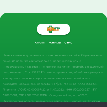
КАТАЛОГ
КОНТАКТЫ
О НАС
Цены в аптеках могут отличаться от цен, указанных на сайте. Обращаем ваше
внимание на то, что сайт apteka-solo.ru носит исключительно
информационный характер и не является публичной офертой, определяемой
положениями п. 2 ст. 437 ГК РФ. Для получения подробной информации о
действующих ценах на товар и наличии товара в конкретной аптеке,
пожалуйста, обращайтесь по телефону +7(987)755-48-55. ООО «СОЛО».
Лицензия - ЛО-52-02-000097/22 от 11.07.2022. ИНН 5202008227; КПП
520201001; ОГРН 1025201339118. Юридический адрес: 607201,
Нижегородская область, Арзамасский район, пос. Ломовка, ул. Советская,
д. 33, пом. 21.