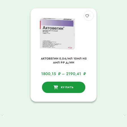
АКТОВЕГИН 0,04/МЛ 10МЛ N5
АМП Р-Р Д/ИН
1800,15
₽
–
2190,41
₽
КУПИТЬ