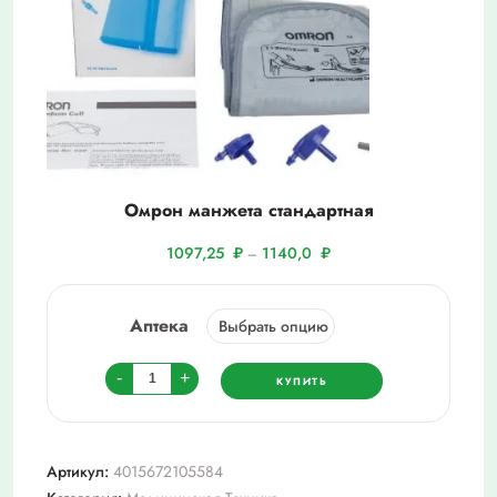
Омрон манжета стандартная
1097,25
₽
1140,0
₽
–
Аптека
Количество
-
+
КУПИТЬ
товара
Омрон
манжета
Артикул:
4015672105584
стандартная