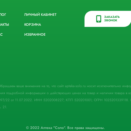
ЛОГ
ЛИЧНЫЙ КАБИНЕТ
ЗАКАЗАТЬ
ЗВОНОК
ТАКТЫ
КОРЗИНА
АС
ИЗБРАННОЕ
. Обращаем ваше внимание на то, что сайт apteka-solo.ru носит исключительно ин
ния подробной информации о действующих ценах на товар и наличии товара в кон
097/22 от 11.07.2022. ИНН 5202008227; КПП 520201001; ОГРН 1025201339118. 
. 21.
© 2022 Аптека "Соло". Все права защищены.