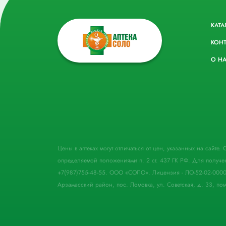
КАТА
КОН
О Н
Цены в аптеках могут отличаться от цен, указанных на сайте
определяемой положениями п. 2 ст. 437 ГК РФ. Для получе
+7(987)755-48-55. ООО «СОЛО». Лицензия - ЛО-52-02-000
Арзамасский район, пос. Ломовка, ул. Советская, д. 33, пом