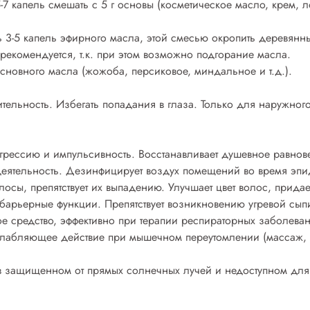
7 капель смешать с 5 г основы (косметическое масло, крем, л
ь 3-5 капель эфирного масла, этой смесью окропить деревянн
 рекомендуется, т.к. при этом возможно подгорание масла.
основного масла (жожоба, персиковое, миндальное и т.д.).
тельность. Избегать попадания в глаза. Только для наружно
грессию и импульсивность. Восстанавливает душевное равнове
деятельность. Дезинфицирует воздух помещений во время эпи
лосы, препятствует их выпадению. Улучшает цвет волос, прида
барьерные функции. Препятствует возникновению угревой сыпи
е средство, эффективно при терапии респираторных заболева
лабляющее действие при мышечном переутомлении (массаж, в
в защищенном от прямых солнечных лучей и недоступном для де