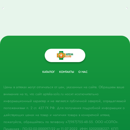
КАТАЛОГ
КОНТАКТЫ
О НАС
Цены в аптеках могут отличаться от цен, указанных на сайте. Обращаем ваше
внимание на то, что сайт apteka-solo.ru носит исключительно
информационный характер и не является публичной офертой, определяемой
положениями п. 2 ст. 437 ГК РФ. Для получения подробной информации о
действующих ценах на товар и наличии товара в конкретной аптеке,
пожалуйста, обращайтесь по телефону +7(987)755-48-55. ООО «СОЛО».
Лицензия - ЛО-52-02-000097/22 от 11.07.2022. ИНН 5202008227; КПП