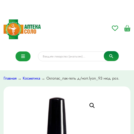
Главная
→
Косметика
→ Октопас_лак-гель д/ногт.lyon_93 нюд роз.