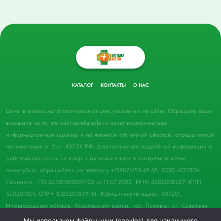
КАТАЛОГ
КОНТАКТЫ
О НАС
Цены в аптеках могут отличаться от цен, указанных на сайте. Обращаем ваше
внимание на то, что сайт apteka-solo.ru носит исключительно
информационный характер и не является публичной офертой, определяемой
положениями п. 2 ст. 437 ГК РФ. Для получения подробной информации о
действующих ценах на товар и наличии товара в конкретной аптеке,
пожалуйста, обращайтесь по телефону +7(987)755-48-55. ООО «СОЛО».
Лицензия - ЛО-52-02-000097/22 от 11.07.2022. ИНН 5202008227; КПП
520201001; ОГРН 1025201339118. Юридический адрес: 607201,
Нижегородская область, Арзамасский район, пос. Ломовка, ул. Советская,
д. 33, пом. 21.
Мы используем файлы куки (cookies) для наилучшего