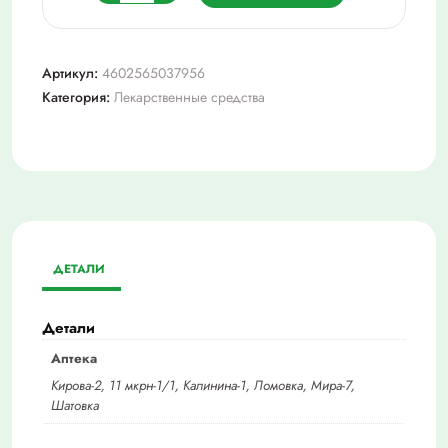
товара
Офломелид
мазь
Артикул:
4602565037956
д/
Категория:
Лекарственные средства
нар.
прим.
туба
50г
ДЕТАЛИ
Детали
Аптека
Кирова-2, 11 мкрн-1/1, Калинина-1, Ломовка, Мира-7,
Шатовка