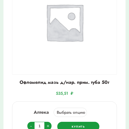
Офломелид мазь д/нар. прим. туба 50г
535,51
₽
Аптека
Количество
-
+
КУПИТЬ