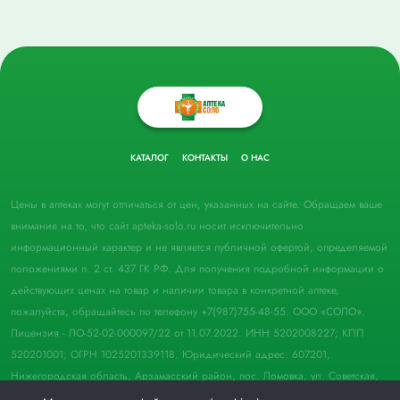
КАТАЛОГ
КОНТАКТЫ
О НАС
Цены в аптеках могут отличаться от цен, указанных на сайте. Обращаем ваше
внимание на то, что сайт apteka-solo.ru носит исключительно
информационный характер и не является публичной офертой, определяемой
положениями п. 2 ст. 437 ГК РФ. Для получения подробной информации о
действующих ценах на товар и наличии товара в конкретной аптеке,
пожалуйста, обращайтесь по телефону +7(987)755-48-55. ООО «СОЛО».
Лицензия - ЛО-52-02-000097/22 от 11.07.2022. ИНН 5202008227; КПП
520201001; ОГРН 1025201339118. Юридический адрес: 607201,
Нижегородская область, Арзамасский район, пос. Ломовка, ул. Советская,
д. 33, пом. 21.