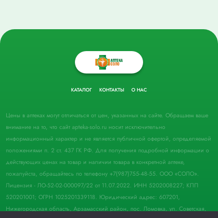
КАТАЛОГ
КОНТАКТЫ
О НАС
Цены в аптеках могут отличаться от цен, указанных на сайте. Обращаем ваше
внимание на то, что сайт apteka-solo.ru носит исключительно
информационный характер и не является публичной офертой, определяемой
положениями п. 2 ст. 437 ГК РФ. Для получения подробной информации о
действующих ценах на товар и наличии товара в конкретной аптеке,
пожалуйста, обращайтесь по телефону +7(987)755-48-55. ООО «СОЛО».
Лицензия - ЛО-52-02-000097/22 от 11.07.2022. ИНН 5202008227; КПП
520201001; ОГРН 1025201339118. Юридический адрес: 607201,
Нижегородская область, Арзамасский район, пос. Ломовка, ул. Советская,