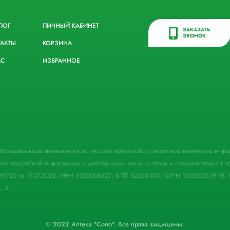
ЛОГ
ЛИЧНЫЙ КАБИНЕТ
ЗАКАЗАТЬ
ЗВОНОК
ТАКТЫ
КОРЗИНА
АС
ИЗБРАННОЕ
. Обращаем ваше внимание на то, что сайт apteka-solo.ru носит исключительно ин
ния подробной информации о действующих ценах на товар и наличии товара в кон
097/22 от 11.07.2022. ИНН 5202008227; КПП 520201001; ОГРН 1025201339118. 
. 21.
© 2022 Аптека "Соло". Все права защищены.