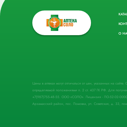
КАТА
КОН
О Н
Цены в аптеках могут отличаться от цен, указанных на сайте
определяемой положениями п. 2 ст. 437 ГК РФ. Для получе
+7(987)755-48-55. ООО «СОЛО». Лицензия - ЛО-52-02-000
Арзамасский район, пос. Ломовка, ул. Советская, д. 33, пом