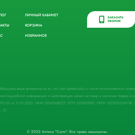
ЛОГ
ЛИЧНЫЙ КАБИНЕТ
ЗАКАЗАТЬ
ЗВОНОК
ТАКТЫ
КОРЗИНА
АС
ИЗБРАННОЕ
. Обращаем ваше внимание на то, что сайт apteka-solo.ru носит исключительно ин
ния подробной информации о действующих ценах на товар и наличии товара в кон
097/22 от 11.07.2022. ИНН 5202008227; КПП 520201001; ОГРН 1025201339118. 
. 21.
© 2022 Аптека "Соло". Все права защищены.