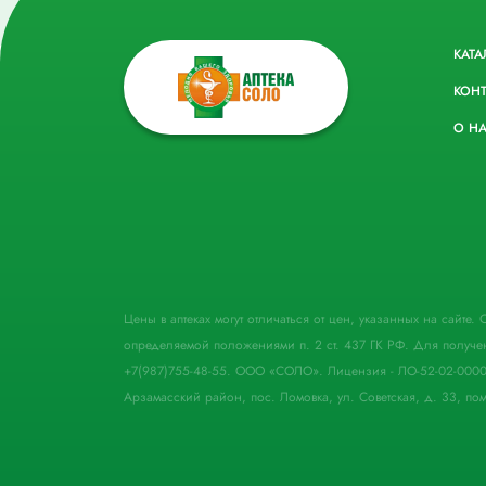
КАТА
КОН
О Н
Цены в аптеках могут отличаться от цен, указанных на сайте
определяемой положениями п. 2 ст. 437 ГК РФ. Для получе
+7(987)755-48-55. ООО «СОЛО». Лицензия - ЛО-52-02-000
Арзамасский район, пос. Ломовка, ул. Советская, д. 33, пом