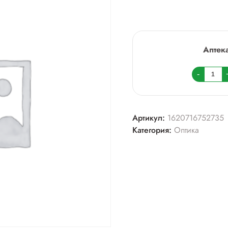
Аптек
Колич
-
товара
Очки
+3,5
Артикул:
1620716752735
(мост1
Категория:
Оптика