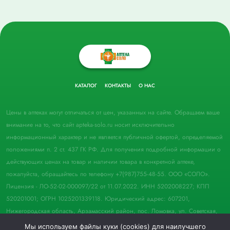
КАТАЛОГ
КОНТАКТЫ
О НАС
Цены в аптеках могут отличаться от цен, указанных на сайте. Обращаем ваше
внимание на то, что сайт apteka-solo.ru носит исключительно
информационный характер и не является публичной офертой, определяемой
положениями п. 2 ст. 437 ГК РФ. Для получения подробной информации о
действующих ценах на товар и наличии товара в конкретной аптеке,
пожалуйста, обращайтесь по телефону +7(987)755-48-55. ООО «СОЛО».
Лицензия - ЛО-52-02-000097/22 от 11.07.2022. ИНН 5202008227; КПП
520201001; ОГРН 1025201339118. Юридический адрес: 607201,
Нижегородская область, Арзамасский район, пос. Ломовка, ул. Советская,
д. 33, пом. 21.
Мы используем файлы куки (cookies) для наилучшего