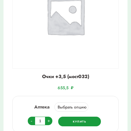
Очки +3,5 (мост032)
655,5
₽
Аптека
Количество
-
+
КУПИТЬ
товара