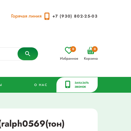
Горячая линия
+7 (930) 802-25-03
0
0
Избранное
Корзина
ЗАКАЗАТЬ
Ы
О НАС
ЗВОНОК
(ralph0569(тон)