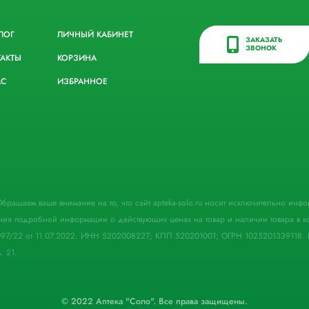
ЛОГ
ЛИЧНЫЙ КАБИНЕТ
ЗАКАЗАТЬ
ЗВОНОК
ТАКТЫ
КОРЗИНА
АС
ИЗБРАННОЕ
. Обращаем ваше внимание на то, что сайт apteka-solo.ru носит исключительно ин
ния подробной информации о действующих ценах на товар и наличии товара в кон
097/22 от 11.07.2022. ИНН 5202008227; КПП 520201001; ОГРН 1025201339118. 
. 21.
© 2022 Аптека "Соло". Все права защищены.