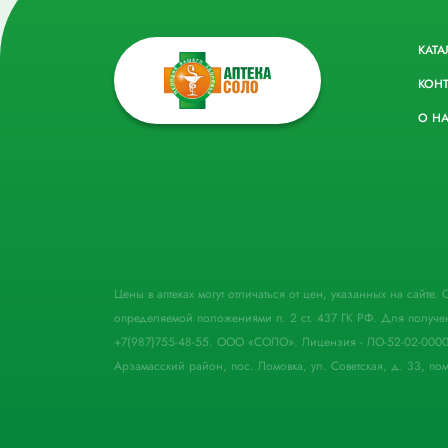
КАТА
КОН
О Н
Цены в аптеках могут отличаться от цен, указанных на сайте
определяемой положениями п. 2 ст. 437 ГК РФ. Для получе
+7(987)755-48-55. ООО «СОЛО». Лицензия - ЛО-52-02-000
Арзамасский район, пос. Ломовка, ул. Советская, д. 33, пом