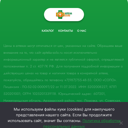
КАТАЛОГ
КОНТАКТЫ
О НАС
Цены в аптеках могут отличаться от цен, указанных на сайте. Обращаем ваше
внимание на то, что сайт apteka-solo.ru носит исключительно
информационный характер и не является публичной офертой, определяемой
положениями п. 2 ст. 437 ГК РФ. Для получения подробной информации о
действующих ценах на товар и наличии товара в конкретной аптеке,
пожалуйста, обращайтесь по телефону +7(987)755-48-55. ООО «СОЛО».
Лицензия - ЛО-52-02-000097/22 от 11.07.2022. ИНН 5202008227; КПП
520201001; ОГРН 1025201339118. Юридический адрес: 607201,
Нижегородская область, Арзамасский район, пос. Ломовка, ул. Советская,
д. 33, пом. 21.
Мы используем файлы куки (cookies) для наилучшего
представления нашего сайта. Если Вы продолжите
© 2022 Аптека "Соло". Все права защищены.
использовать сайт, значит Вы согласны.
Политика обработки
персональных данных