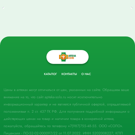
КАТАЛОГ
КОНТАКТЫ
О НАС
Цены в аптеках могут отличаться от цен, указанных на сайте. Обращаем ваше
внимание на то, что сайт apteka-solo.ru носит исключительно
информационный характер и не является публичной офертой, определяемой
положениями п. 2 ст. 437 ГК РФ. Для получения подробной информации о
действующих ценах на товар и наличии товара в конкретной аптеке,
пожалуйста, обращайтесь по телефону +7(987)755-48-55. ООО «СОЛО».
Лицензия - ЛО-52-02-000097/22 от 11.07.2022. ИНН 5202008227; КПП