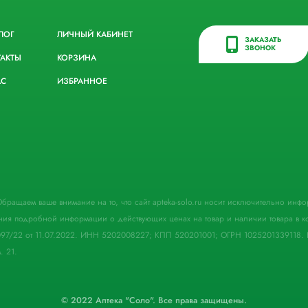
ЛОГ
ЛИЧНЫЙ КАБИНЕТ
ЗАКАЗАТЬ
ЗВОНОК
ТАКТЫ
КОРЗИНА
АС
ИЗБРАННОЕ
. Обращаем ваше внимание на то, что сайт apteka-solo.ru носит исключительно ин
ния подробной информации о действующих ценах на товар и наличии товара в кон
097/22 от 11.07.2022. ИНН 5202008227; КПП 520201001; ОГРН 1025201339118. 
. 21.
© 2022 Аптека "Соло". Все права защищены.