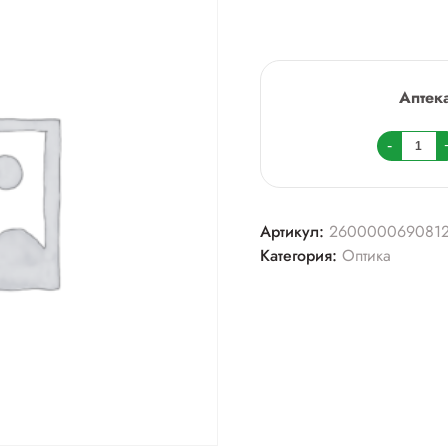
Аптек
Колич
-
товара
Очки+
sunshi
Артикул:
260000069081
Категория:
Оптика