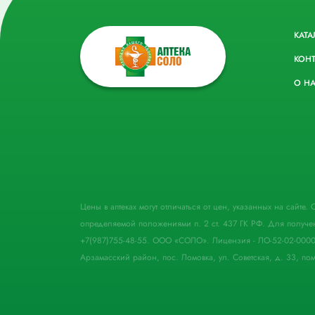
КАТА
КОН
О Н
Цены в аптеках могут отличаться от цен, указанных на сайте
определяемой положениями п. 2 ст. 437 ГК РФ. Для получе
+7(987)755-48-55. ООО «СОЛО». Лицензия - ЛО-52-02-000
Арзамасский район, пос. Ломовка, ул. Советская, д. 33, пом