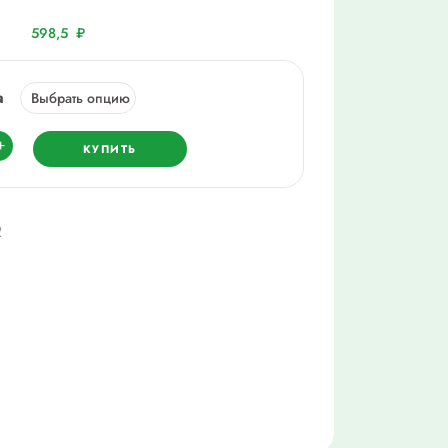
598,5
₽
а
ество
+
КУПИТЬ
2,75
ne1317
2