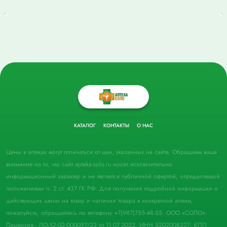
КАТАЛОГ
КОНТАКТЫ
О НАС
Цены в аптеках могут отличаться от цен, указанных на сайте. Обращаем ваше
внимание на то, что сайт apteka-solo.ru носит исключительно
информационный характер и не является публичной офертой, определяемой
положениями п. 2 ст. 437 ГК РФ. Для получения подробной информации о
действующих ценах на товар и наличии товара в конкретной аптеке,
пожалуйста, обращайтесь по телефону +7(987)755-48-55. ООО «СОЛО».
Лицензия - ЛО-52-02-000097/22 от 11.07.2022. ИНН 5202008227; КПП