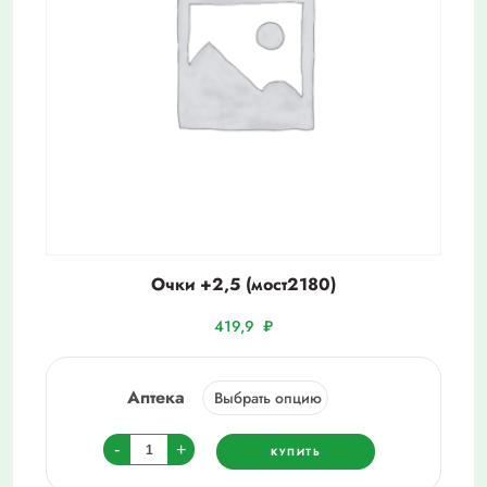
Очки +2,5 (мост2180)
419,9
₽
Аптека
Количество
-
+
КУПИТЬ
товара