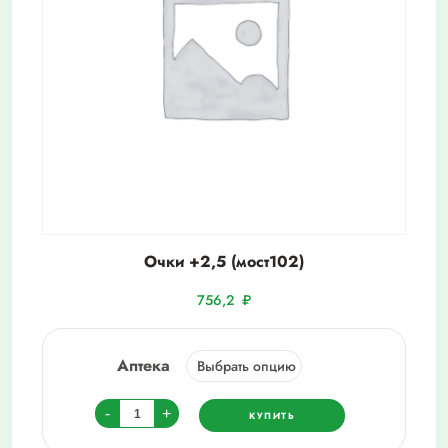
Очки +2,5 (мост102)
756,2
₽
Аптека
Количество
-
+
КУПИТЬ
товара