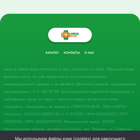
КАТАЛОГ
КОНТАКТЫ
О НАС
Цены в аптеках могут отличаться от цен, указанных на сайте. Обращаем ваше
внимание на то, что сайт apteka-solo.ru носит исключительно
информационный характер и не является публичной офертой, определяемой
положениями п. 2 ст. 437 ГК РФ. Для получения подробной информации о
действующих ценах на товар и наличии товара в конкретной аптеке,
пожалуйста, обращайтесь по телефону +7(987)755-48-55. ООО «СОЛО».
Лицензия - ЛО-52-02-000097/22 от 11.07.2022. ИНН 5202008227; КПП
520201001; ОГРН 1025201339118. Юридический адрес: 607201,
Нижегородская область, Арзамасский район, пос. Ломовка, ул. Советская,
д. 33, пом. 21.
Мы используем файлы куки (cookies) для наилучшего