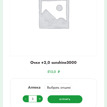
Очки +2,0 sunshine3000
513,0
₽
Аптека
Количество
-
+
КУПИТЬ
товара