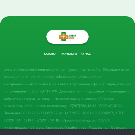
КАТАЛОГ
КОНТАКТЫ
О НАС
Цены в аптеках могут отличаться от цен, указанных на сайте. Обращаем ваше
внимание на то, что сайт apteka-solo.ru носит исключительно
информационный характер и не является публичной офертой, определяемой
положениями п. 2 ст. 437 ГК РФ. Для получения подробной информации о
действующих ценах на товар и наличии товара в конкретной аптеке,
пожалуйста, обращайтесь по телефону +7(987)755-48-55. ООО «СОЛО».
Лицензия - ЛО-52-02-000097/22 от 11.07.2022. ИНН 5202008227; КПП
520201001; ОГРН 1025201339118. Юридический адрес: 607201,
Нижегородская область, Арзамасский район, пос. Ломовка, ул. Советская,
д. 33, пом. 21.