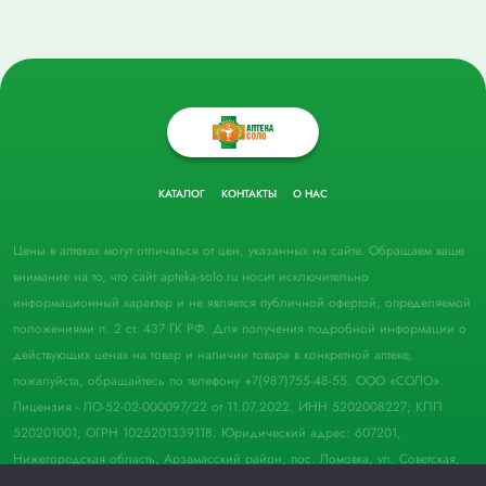
КАТАЛОГ
КОНТАКТЫ
О НАС
Цены в аптеках могут отличаться от цен, указанных на сайте. Обращаем ваше
внимание на то, что сайт apteka-solo.ru носит исключительно
информационный характер и не является публичной офертой, определяемой
положениями п. 2 ст. 437 ГК РФ. Для получения подробной информации о
действующих ценах на товар и наличии товара в конкретной аптеке,
пожалуйста, обращайтесь по телефону +7(987)755-48-55. ООО «СОЛО».
Лицензия - ЛО-52-02-000097/22 от 11.07.2022. ИНН 5202008227; КПП
520201001; ОГРН 1025201339118. Юридический адрес: 607201,
Нижегородская область, Арзамасский район, пос. Ломовка, ул. Советская,
д. 33, пом. 21.