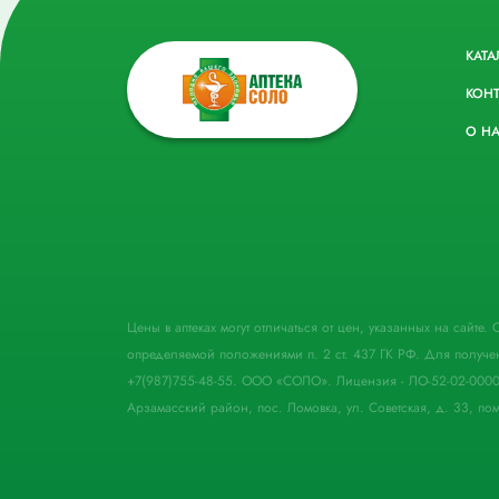
КАТА
КОН
О Н
Цены в аптеках могут отличаться от цен, указанных на сайте
определяемой положениями п. 2 ст. 437 ГК РФ. Для получе
+7(987)755-48-55. ООО «СОЛО». Лицензия - ЛО-52-02-000
Арзамасский район, пос. Ломовка, ул. Советская, д. 33, пом