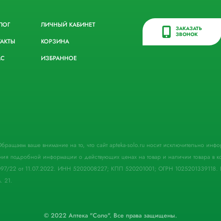
ЛОГ
ЛИЧНЫЙ КАБИНЕТ
ЗАКАЗАТЬ
ЗВОНОК
ТАКТЫ
КОРЗИНА
АС
ИЗБРАННОЕ
. Обращаем ваше внимание на то, что сайт apteka-solo.ru носит исключительно ин
ния подробной информации о действующих ценах на товар и наличии товара в кон
097/22 от 11.07.2022. ИНН 5202008227; КПП 520201001; ОГРН 1025201339118. 
. 21.
© 2022 Аптека "Соло". Все права защищены.