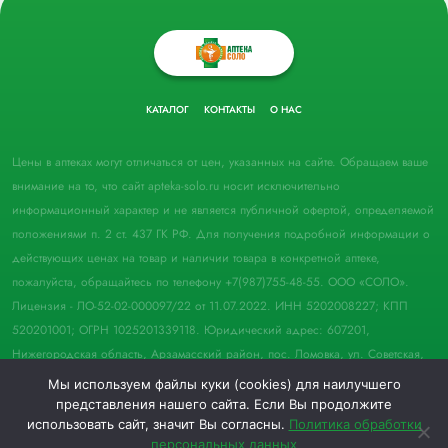
КАТАЛОГ
КОНТАКТЫ
О НАС
Цены в аптеках могут отличаться от цен, указанных на сайте. Обращаем ваше
внимание на то, что сайт apteka-solo.ru носит исключительно
информационный характер и не является публичной офертой, определяемой
положениями п. 2 ст. 437 ГК РФ. Для получения подробной информации о
действующих ценах на товар и наличии товара в конкретной аптеке,
пожалуйста, обращайтесь по телефону +7(987)755-48-55. ООО «СОЛО».
Лицензия - ЛО-52-02-000097/22 от 11.07.2022. ИНН 5202008227; КПП
520201001; ОГРН 1025201339118. Юридический адрес: 607201,
Нижегородская область, Арзамасский район, пос. Ломовка, ул. Советская,
д. 33, пом. 21.
Мы используем файлы куки (cookies) для наилучшего
представления нашего сайта. Если Вы продолжите
© 2022 Аптека "Соло". Все права защищены.
использовать сайт, значит Вы согласны.
Политика обработки
персональных данных