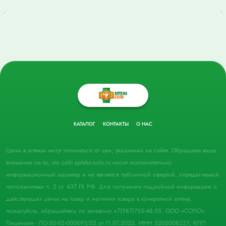
КАТАЛОГ
КОНТАКТЫ
О НАС
Цены в аптеках могут отличаться от цен, указанных на сайте. Обращаем ваше
внимание на то, что сайт apteka-solo.ru носит исключительно
информационный характер и не является публичной офертой, определяемой
положениями п. 2 ст. 437 ГК РФ. Для получения подробной информации о
действующих ценах на товар и наличии товара в конкретной аптеке,
пожалуйста, обращайтесь по телефону +7(987)755-48-55. ООО «СОЛО».
Лицензия - ЛО-52-02-000097/22 от 11.07.2022. ИНН 5202008227; КПП