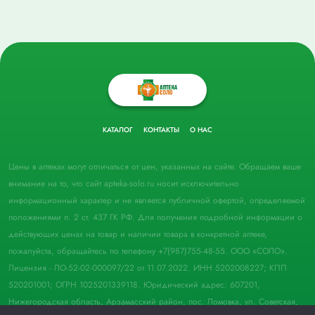
КАТАЛОГ
КОНТАКТЫ
О НАС
Цены в аптеках могут отличаться от цен, указанных на сайте. Обращаем ваше
внимание на то, что сайт apteka-solo.ru носит исключительно
информационный характер и не является публичной офертой, определяемой
положениями п. 2 ст. 437 ГК РФ. Для получения подробной информации о
действующих ценах на товар и наличии товара в конкретной аптеке,
пожалуйста, обращайтесь по телефону +7(987)755-48-55. ООО «СОЛО».
Лицензия - ЛО-52-02-000097/22 от 11.07.2022. ИНН 5202008227; КПП
520201001; ОГРН 1025201339118. Юридический адрес: 607201,
Нижегородская область, Арзамасский район, пос. Ломовка, ул. Советская,