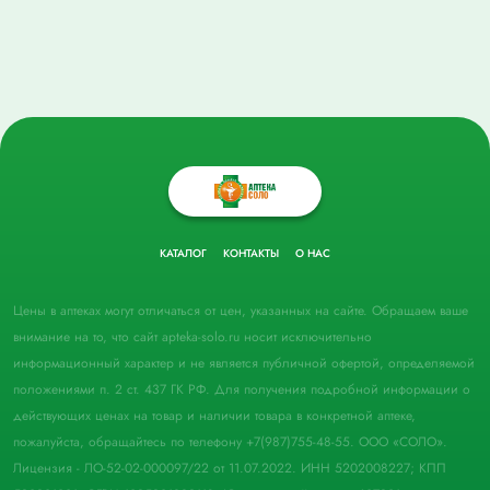
КАТАЛОГ
КОНТАКТЫ
О НАС
Цены в аптеках могут отличаться от цен, указанных на сайте. Обращаем ваше
внимание на то, что сайт apteka-solo.ru носит исключительно
информационный характер и не является публичной офертой, определяемой
положениями п. 2 ст. 437 ГК РФ. Для получения подробной информации о
действующих ценах на товар и наличии товара в конкретной аптеке,
пожалуйста, обращайтесь по телефону +7(987)755-48-55. ООО «СОЛО».
Лицензия - ЛО-52-02-000097/22 от 11.07.2022. ИНН 5202008227; КПП