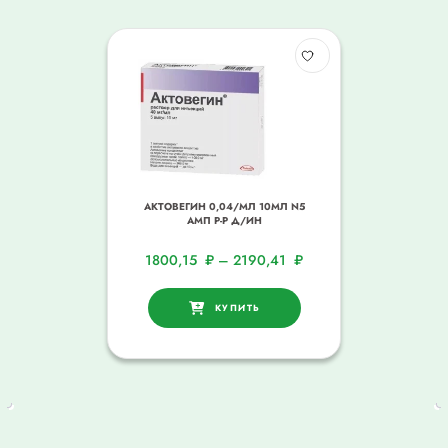
АКТОВЕГИН 0,04/МЛ 10МЛ N5
АМП Р-Р Д/ИН
1800,15
₽
–
2190,41
₽
КУПИТЬ