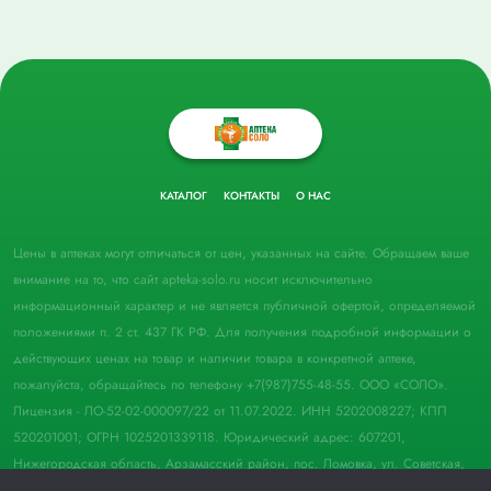
КАТАЛОГ
КОНТАКТЫ
О НАС
Цены в аптеках могут отличаться от цен, указанных на сайте. Обращаем ваше
внимание на то, что сайт apteka-solo.ru носит исключительно
информационный характер и не является публичной офертой, определяемой
положениями п. 2 ст. 437 ГК РФ. Для получения подробной информации о
действующих ценах на товар и наличии товара в конкретной аптеке,
пожалуйста, обращайтесь по телефону +7(987)755-48-55. ООО «СОЛО».
Лицензия - ЛО-52-02-000097/22 от 11.07.2022. ИНН 5202008227; КПП
520201001; ОГРН 1025201339118. Юридический адрес: 607201,
Нижегородская область, Арзамасский район, пос. Ломовка, ул. Советская,
д. 33, пом. 21.