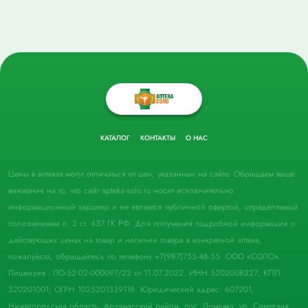
КАТАЛОГ
КОНТАКТЫ
О НАС
Цены в аптеках могут отличаться от цен, указанных на сайте. Обращаем ваше
внимание на то, что сайт apteka-solo.ru носит исключительно
информационный характер и не является публичной офертой, определяемой
положениями п. 2 ст. 437 ГК РФ. Для получения подробной информации о
действующих ценах на товар и наличии товара в конкретной аптеке,
пожалуйста, обращайтесь по телефону +7(987)755-48-55. ООО «СОЛО».
Лицензия - ЛО-52-02-000097/22 от 11.07.2022. ИНН 5202008227; КПП
520201001; ОГРН 1025201339118. Юридический адрес: 607201,
Нижегородская область, Арзамасский район, пос. Ломовка, ул. Советская,