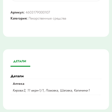
Нитроксолин,
тбл
Артикул:
4603179000107
п/
Категория:
Лекарственные средства
о
50мг
№50
ДЕТАЛИ
Детали
Аптека
Кирова-2, 11 мкрн-1/1, Ломовка, Шатовка, Калинина-1