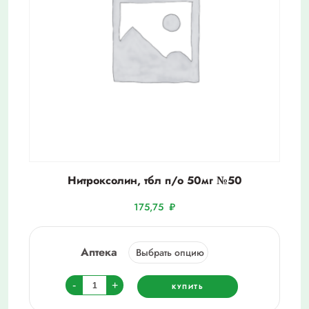
Нитроксолин, тбл п/о 50мг №50
175,75
₽
Аптека
Количество
-
+
КУПИТЬ
товара