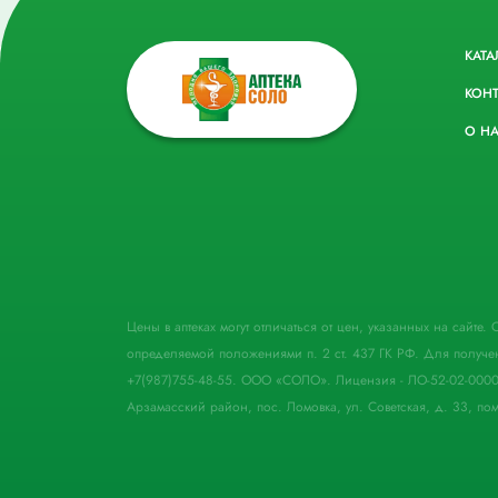
КАТА
КОН
О Н
Цены в аптеках могут отличаться от цен, указанных на сайте
определяемой положениями п. 2 ст. 437 ГК РФ. Для получе
+7(987)755-48-55. ООО «СОЛО». Лицензия - ЛО-52-02-000
Арзамасский район, пос. Ломовка, ул. Советская, д. 33, пом