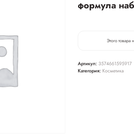
формула на
Этого товара 
Артикул:
3574661595917
Категория:
Косметика