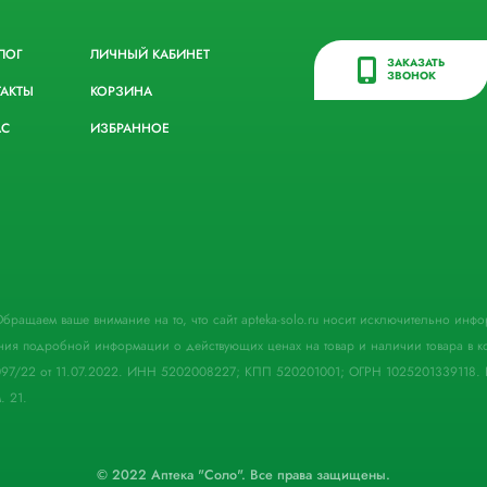
ЛОГ
ЛИЧНЫЙ КАБИНЕТ
ЗАКАЗАТЬ
ЗВОНОК
ТАКТЫ
КОРЗИНА
АС
ИЗБРАННОЕ
. Обращаем ваше внимание на то, что сайт apteka-solo.ru носит исключительно ин
ния подробной информации о действующих ценах на товар и наличии товара в кон
097/22 от 11.07.2022. ИНН 5202008227; КПП 520201001; ОГРН 1025201339118. 
. 21.
© 2022 Аптека "Соло". Все права защищены.