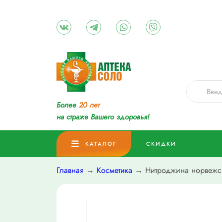
Более
20 лет
на страже Вашего здоровья!
КАТАЛОГ
СКИДКИ
Главная
→
Косметика
→ Нитроджина норвежск