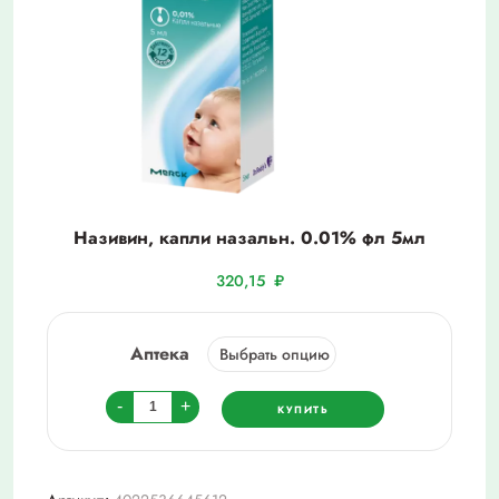
Називин, капли назальн. 0.01% фл 5мл
320,15
₽
Аптека
Количество
-
+
КУПИТЬ
товара
Називин,
капли