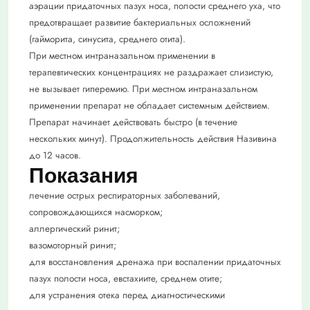
аэрации придаточных пазух носа, полости среднего уха, что
предотвращает развитие бактериальных осложнений
(гайморита, синусита, среднего отита).
При местном интраназальном применении в
терапевтических концентрациях не раздражает слизистую,
не вызывает гиперемию. При местном интраназальном
применении препарат не обладает системным действием.
Препарат начинает действовать быстро (в течение
нескольких минут). Продолжительность действия Називина
до 12 часов.
Показания
лечение острых респираторных заболеваний,
сопровождающихся насморком;
аллергический ринит;
вазомоторный ринит;
для восстановления дренажа при воспалении придаточных
пазух полости носа, евстахиите, среднем отите;
для устранения отека перед диагностическими