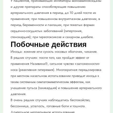
У пациентов, принимающих ингибиторы моноаминоксидазы
и другие препараты способствующие повышению
артериального давления в период до 10 дней после их
применения; при повышенном внутриглазном давлении, в
период беременности и лактации, при тяжелых формах
сердечно-сосудистых заболеваний (гипертония,
стенокардия); при тиреотоксикозе и сахарном диабете.
Побочные действия
Иногда: жжение или сухость носовых оболочек, чихание.
В редких случаях: после того, как пройдет эффект от
применения Називина®, сильное чувство «заложенности»
носа (реактивная гиперемия). Многократная передозировка
при местном назальном использовании приводит иногда к
таким системным симпатомиметическим эффектам, как
учащение пульса (тахикардия) и повышение артериального
давления.
В очень редких случаях наблюдались беспокойство,
бессонница, усталость, головные боли и тошнота.
Длительное непрерывное использование