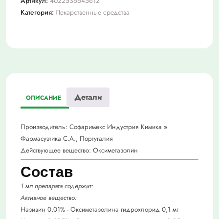
Артикул:
4022536645612
назальн.
Категория:
Лекарственные средства
0.01%
фл
5мл
Детали
ОПИСАНИЕ
Производитель:
Софаримекс Индустрия Кимика э
Фармасуэтика С.А., Португалия
Действующее вещество:
Оксиметазолин
Состав
1 мл препарата содержит:
Активное вещество:
Називин 0,01% - Оксиметазолина гидрохлорид 0,1 мг