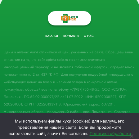
КАТАЛОГ
КОНТАКТЫ
О НАС
Цены в аптеках могут отличаться от цен, указанных на сайте. Обращаем ваше
внимание на то, что сайт apteka-solo.ru носит исключительно
информационный характер и не является публичной офертой, определяемой
положениями п. 2 ст. 437 ГК РФ. Для получения подробной информации о
действующих ценах на товар и наличии товара в конкретной аптеке,
пожалуйста, обращайтесь по телефону +7(987)755-48-55. ООО «СОЛО».
Лицензия - ЛО-52-02-000097/22 от 11.07.2022. ИНН 5202008227; КПП
520201001; ОГРН 1025201339118. Юридический адрес: 607201,
Нижегородская область, Арзамасский район, пос. Ломовка, ул. Советская,
д. 33, пом. 21.
Мы используем файлы куки (cookies) для наилучшего
представления нашего сайта. Если Вы продолжите
© 2022 Аптека "Соло". Все права защищены.
использовать сайт, значит Вы согласны.
Политика обработки