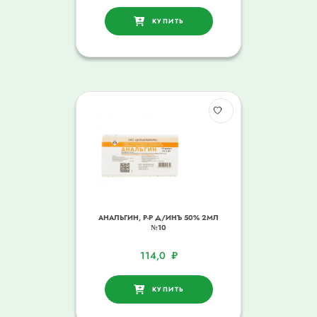
КУПИТЬ
АНАЛЬГИН, Р-Р Д/ИНЪ 50% 2МЛ
№10
114,0
₽
КУПИТЬ