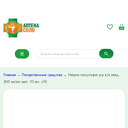
Главная
→
Лекарственные средства
→ Натрия тиосульфат р-р в/в введ.
300 мг/мл амп. 10 мл. х10