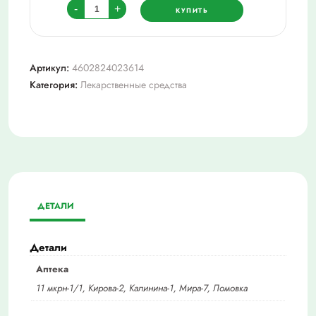
Количество
-
+
КУПИТЬ
товара
Натрия
тиосульфат
Артикул:
4602824023614
р-
Категория:
Лекарственные средства
р
в/
в
введ.
300
мг/
мл
ДЕТАЛИ
амп.
10
мл.
Детали
х10
Аптека
11 мкрн-1/1, Кирова-2, Калинина-1, Мира-7, Ломовка