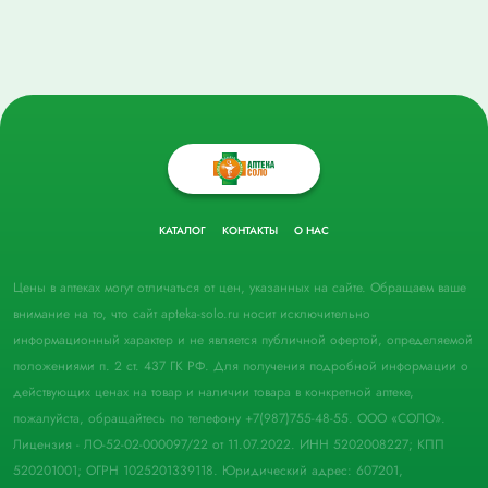
КАТАЛОГ
КОНТАКТЫ
О НАС
Цены в аптеках могут отличаться от цен, указанных на сайте. Обращаем ваше
внимание на то, что сайт apteka-solo.ru носит исключительно
информационный характер и не является публичной офертой, определяемой
положениями п. 2 ст. 437 ГК РФ. Для получения подробной информации о
действующих ценах на товар и наличии товара в конкретной аптеке,
пожалуйста, обращайтесь по телефону +7(987)755-48-55. ООО «СОЛО».
Лицензия - ЛО-52-02-000097/22 от 11.07.2022. ИНН 5202008227; КПП
520201001; ОГРН 1025201339118. Юридический адрес: 607201,