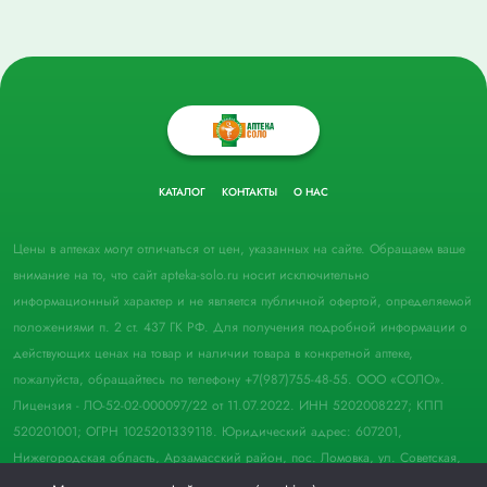
КАТАЛОГ
КОНТАКТЫ
О НАС
Цены в аптеках могут отличаться от цен, указанных на сайте. Обращаем ваше
внимание на то, что сайт apteka-solo.ru носит исключительно
информационный характер и не является публичной офертой, определяемой
положениями п. 2 ст. 437 ГК РФ. Для получения подробной информации о
действующих ценах на товар и наличии товара в конкретной аптеке,
пожалуйста, обращайтесь по телефону +7(987)755-48-55. ООО «СОЛО».
Лицензия - ЛО-52-02-000097/22 от 11.07.2022. ИНН 5202008227; КПП
520201001; ОГРН 1025201339118. Юридический адрес: 607201,
Нижегородская область, Арзамасский район, пос. Ломовка, ул. Советская,
д. 33, пом. 21.