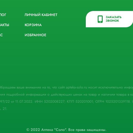
ЛОГ
ЛИЧНЫЙ КАБИНЕТ
ЗАКАЗАТЬ
ЗВОНОК
ТАКТЫ
КОРЗИНА
АС
ИЗБРАННОЕ
. Обращаем ваше внимание на то, что сайт apteka-solo.ru носит исключительно ин
ния подробной информации о действующих ценах на товар и наличии товара в кон
097/22 от 11.07.2022. ИНН 5202008227; КПП 520201001; ОГРН 1025201339118. 
. 21.
© 2022 Аптека "Соло". Все права защищены.