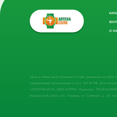
КАТА
КОН
О Н
Цены в аптеках могут отличаться от цен, указанных на сайте
определяемой положениями п. 2 ст. 437 ГК РФ. Для получе
+7(987)755-48-55. ООО «СОЛО». Лицензия - ЛО-52-02-000
Арзамасский район, пос. Ломовка, ул. Советская, д. 33, пом