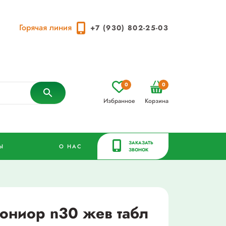
Горячая линия
+7 (930) 802-25-03
0
0
Избранное
Корзина
ЗАКАЗАТЬ
Ы
О НАС
ЗВОНОК
 юниор n30 жев табл