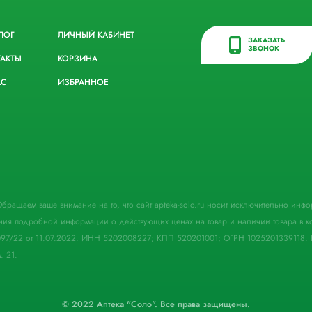
ЛОГ
ЛИЧНЫЙ КАБИНЕТ
ЗАКАЗАТЬ
ЗВОНОК
ТАКТЫ
КОРЗИНА
АС
ИЗБРАННОЕ
. Обращаем ваше внимание на то, что сайт apteka-solo.ru носит исключительно ин
ния подробной информации о действующих ценах на товар и наличии товара в кон
097/22 от 11.07.2022. ИНН 5202008227; КПП 520201001; ОГРН 1025201339118. 
. 21.
© 2022 Аптека "Соло". Все права защищены.