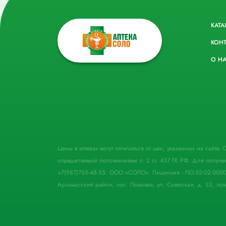
КАТА
КОН
О Н
Цены в аптеках могут отличаться от цен, указанных на сайте
определяемой положениями п. 2 ст. 437 ГК РФ. Для получе
+7(987)755-48-55. ООО «СОЛО». Лицензия - ЛО-52-02-000
Арзамасский район, пос. Ломовка, ул. Советская, д. 33, пом