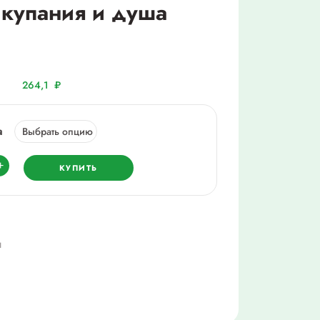
 купания и душа
264,1
₽
а
ество
+
КУПИТЬ
шко
ш
й
ия