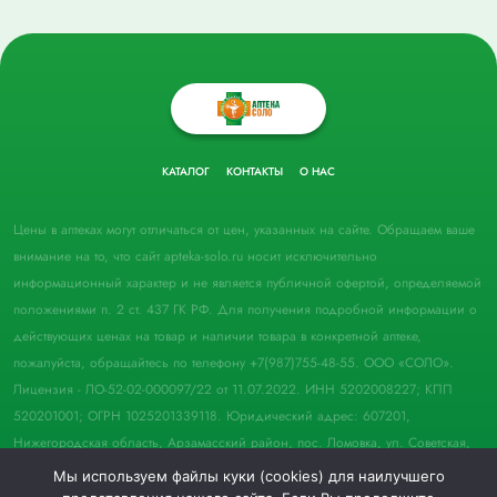
КАТАЛОГ
КОНТАКТЫ
О НАС
Цены в аптеках могут отличаться от цен, указанных на сайте. Обращаем ваше
внимание на то, что сайт apteka-solo.ru носит исключительно
информационный характер и не является публичной офертой, определяемой
положениями п. 2 ст. 437 ГК РФ. Для получения подробной информации о
действующих ценах на товар и наличии товара в конкретной аптеке,
пожалуйста, обращайтесь по телефону +7(987)755-48-55. ООО «СОЛО».
Лицензия - ЛО-52-02-000097/22 от 11.07.2022. ИНН 5202008227; КПП
520201001; ОГРН 1025201339118. Юридический адрес: 607201,
Нижегородская область, Арзамасский район, пос. Ломовка, ул. Советская,
д. 33, пом. 21.
Мы используем файлы куки (cookies) для наилучшего