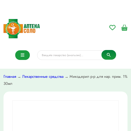
Главная
→
Лекарственные средства
→ Микодерил р-р для нар. прим. 1%
30мл