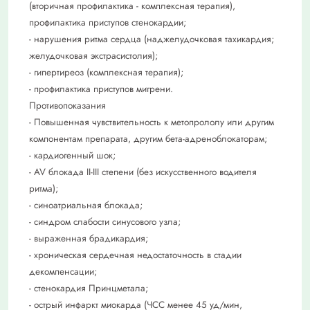
(вторичная профилактика - комплексная терапия),
профилактика приступов стенокардии;
- нарушения ритма сердца (наджелудочковая тахикардия;
желудочковая экстрасистолия);
- гипертиреоз (комплексная терапия);
- профилактика приступов мигрени.
Противопоказания
- Повышенная чувствительность к метопрололу или другим
компонентам препарата, другим бета-адреноблокаторам;
- кардиогенный шок;
- AV блокада II-III степени (без искусственного водителя
ритма);
- синоатриальная блокада;
- синдром слабости синусового узла;
- выраженная брадикардия;
- хроническая сердечная недостаточность в стадии
декомпенсации;
- стенокардия Принцметала;
- острый инфаркт миокарда (ЧСС менее 45 уд/мин,