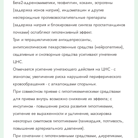
Бета2-адреномиметики, теофиллин, кокаин, эстрогены
(задержка ионов натрия), индометацин и другие
нестероидные противовоспалительные препараты
(задержка натрия и блокирование синтеза простагландинов
почками) ослабляют гипотензивный эффект.
Три- и тетрациклические антидепрессанты,
антипсихотические лекарственные средства (нейролептики),
седативные и снотворные средства усиливают угнетение
ЦНС.
Отмечается усиление угнетающего действия на ЦНС - с
этанолом; увеличение риска нарушений периферического
кровообращения - с алкалоидами спорыньи.
При совместном приеме с гипогликемическими средствами
для приема внутрь возможно снижение их эффекта; с
инсулином - повышение риска развития гипогликемии,
усиление ее выраженности и удлинение, маскировка
некоторых симптомов гипогликемии (тахикардия, потливость,
повышение артериального давления).
При сочетании с гипотензивными средствами, диуретиками,