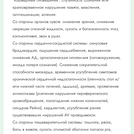
"кошмарные сновидения", спутанность сознания или
кратковременное нарушение памяти, миастения,
галлюцинации, астения.
Со стороны органов чувств: снижение зрения, снижение
секреции слезной жидкости, сухость и болезненность глаз,
конъюнктивит, звон в ушах.
Со стороны сердечно-сосудистой системы: синусовая
брадикардия, ощущение сердцебиения, выраженное
снижение АД, ортостатическая гипотензия (головокружение,
иногда потеря сознания). Снижение сократительной
способности миокарда, временное усугубление симптомов
хронической сердечной недостаточности (отечность стоп и/
или нижней части голеней, одышка), аритмии, проявление
ангиоспазма (усиление нарушения периферического
кровообращения, похолодание нижних конечностей,
синдром Рейно), кардиалгия; усугубление ранее
существовавших нарушений AV проводимости.
Со стороны пищеварительной системы: тошнота, рвота,
боль в животе, сухость слизистой оболочки полости рта,