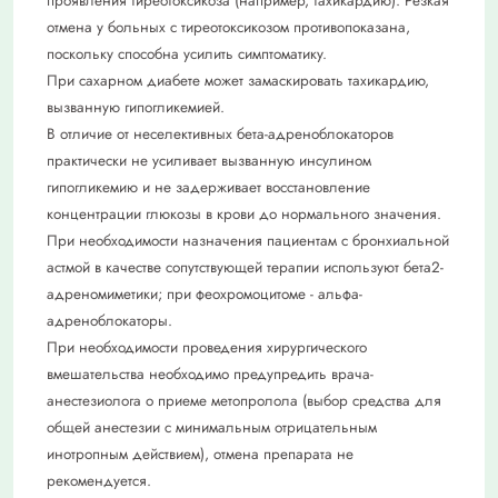
проявления тиреотоксикоза (например, тахикардию). Резкая
отмена у больных с тиреотоксикозом противопоказана,
поскольку способна усилить симптоматику.
При сахарном диабете может замаскировать тахикардию,
вызванную гипогликемией.
В отличие от неселективных бета-адреноблокаторов
практически не усиливает вызванную инсулином
гипогликемию и не задерживает восстановление
концентрации глюкозы в крови до нормального значения.
При необходимости назначения пациентам с бронхиальной
астмой в качестве сопутствующей терапии используют бета2-
адреномиметики; при феохромоцитоме - альфа-
адреноблокаторы.
При необходимости проведения хирургического
вмешательства необходимо предупредить врача-
анестезиолога о приеме метопролола (выбор средства для
общей анестезии с минимальным отрицательным
инотропным действием), отмена препарата не
рекомендуется.