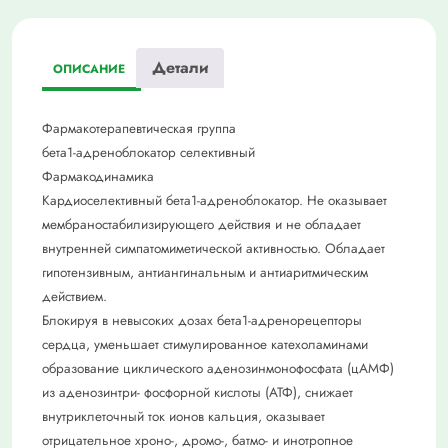
Детали
ОПИСАНИЕ
Фармакотерапевтическая группа
бета1-адреноблокатор селективный
Фармакодинамика
Кардиоселективный бета1-адреноблокатор. Не оказывает
мембраностабилизирующего действия и не обладает
внутренней симпатомиметической активностью. Обладает
гипотензивным, антиангинальным и антиаритмическим
действием.
Блокируя в невысоких дозах бета1-адренорецепторы
сердца, уменьшает стимулированное катехоламинами
образование циклического аденозинмонофосфата (цАМФ)
из аденозинтри- фосфорной кислоты (АТФ), снижает
внутриклеточный ток ионов кальция, оказывает
отрицательное хроно-, дромо-, батмо- и инотропное