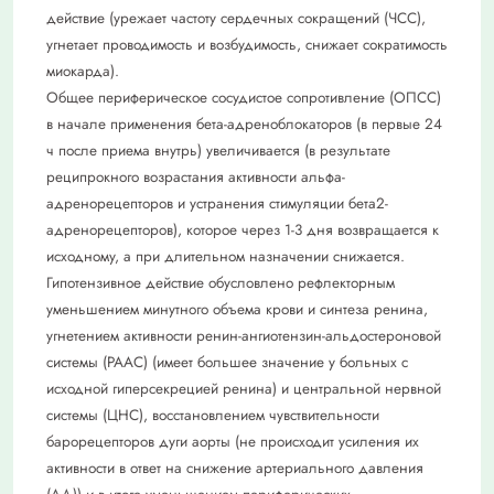
действие (урежает частоту сердечных сокращений (ЧСС),
угнетает проводимость и возбудимость, снижает сократимость
миокарда).
Общее периферическое сосудистое сопротивление (ОПСС)
в начале применения бета-адреноблокаторов (в первые 24
ч после приема внутрь) увеличивается (в результате
реципрокного возрастания активности альфа-
адренорецепторов и устранения стимуляции бета2-
адренорецепторов), которое через 1-3 дня возвращается к
исходному, а при длительном назначении снижается.
Гипотензивное действие обусловлено рефлекторным
уменьшением минутного объема крови и синтеза ренина,
угнетением активности ренин-ангиотензин-альдостероновой
системы (РААС) (имеет большее значение у больных с
исходной гиперсекрецией ренина) и центральной нервной
системы (ЦНС), восстановлением чувствительности
барорецепторов дуги аорты (не происходит усиления их
активности в ответ на снижение артериального давления