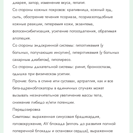
диарея, запор, изменение вкуса, гепатит.
Со стороны кожных покровов: крапивница, кожный зуд,
сыпь, обострение течения псориаза, псориазоподобные
кожные реакции, гиперемия кожи, экзантема,
фотосенсибилизация, усиление потоотделения, обратимая
алопеция.
Со стороны эндокринной системы: гипогликемия (у
больных, получающих инсулин), гипергликемия (у больных
сахарным диабетом), гипотиреоз.
Со стороны дыхательной системы: ринит, бронхоспазм,
одышка при физическом усилии.
Прочие: боль в спине или суставах, артралгия, как и все
бета-адреноблокаторы в единичных случаях может
вызывать незначительное увеличение массы тела,
снижение либидо и/или потенции.
Передозировка
Симптомы: выраженная синусовая брадикардия,
головокружение, AV блокада (вплоть до развития полной
поперечной блокады и остановки сердца), выраженное