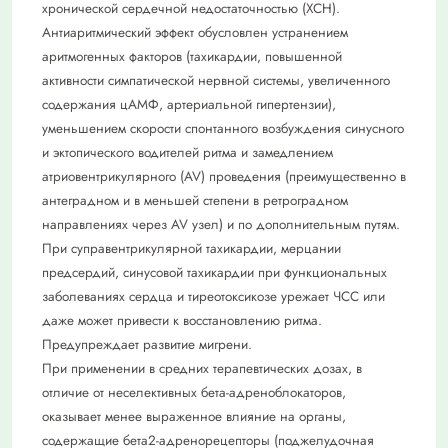
хронической сердечной недостаточностью (ХСН).
Антиаритмический эффект обусловлен устранением
аритмогенных факторов (тахикардии, повышенной
активности симпатической нервной системы, увеличенного
содержания цАМФ, артериальной гипертензии),
уменьшением скорости спонтанного возбуждения синусного
и эктопического водителей ритма и замедлением
атриовентрикулярного (AV) проведения (преимущественно в
антеградном и в меньшей степени в ретроградном
направлениях через AV узел) и по дополнительным путям.
При суправентрикулярной тахикардии, мерцании
предсердий, синусовой тахикардии при функциональных
заболеваниях сердца и тиреотоксикозе урежает ЧСС или
даже может привести к восстановлению ритма.
Предупреждает развитие мигрени.
При применении в средних терапевтических дозах, в
отличие от неселективных бета-адреноблокаторов,
оказывает менее выраженное влияние на органы,
содержащие бета2-адренорецепторы (поджелудочная