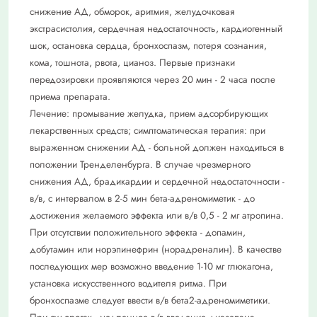
снижение АД, обморок, аритмия, желудочковая
экстрасистолия, сердечная недостаточность, кардиогенный
шок, остановка сердца, бронхоспазм, потеря сознания,
кома, тошнота, рвота, цианоз. Первые признаки
передозировки проявляются через 20 мин - 2 часа после
приема препарата.
Лечение: промывание желудка, прием адсорбирующих
лекарственных средств; симптоматическая терапия: при
выраженном снижении АД - больной должен находиться в
положении Тренделенбурга. В случае чрезмерного
снижения АД, брадикардии и сердечной недостаточности -
в/в, с интервалом в 2-5 мин бета-адреномиметик - до
достижения желаемого эффекта или в/в 0,5 - 2 мг атропина.
При отсутствии положительного эффекта - допамин,
добутамин или норэпинефрин (норадреналин). В качестве
последующих мер возможно введение 1-10 мг глюкагона,
установка искусственного водителя ритма. При
бронхоспазме следует ввести в/в бета2-адреномиметики.