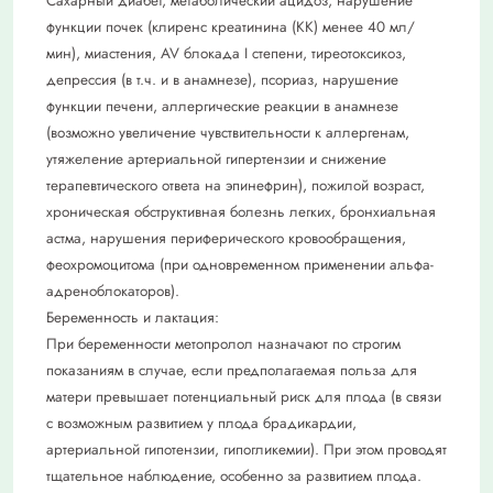
Сахарный диабет, метаболический ацидоз, нарушение
функции почек (клиренс креатинина (КК) менее 40 мл/
мин), миастения, AV блокада I степени, тиреотоксикоз,
депрессия (в т.ч. и в анамнезе), псориаз, нарушение
функции печени, аллергические реакции в анамнезе
(возможно увеличение чувствительности к аллергенам,
утяжеление артериальной гипертензии и снижение
терапевтического ответа на эпинефрин), пожилой возраст,
хроническая обструктивная болезнь легких, бронхиальная
астма, нарушения периферического кровообращения,
феохромоцитома (при одновременном применении альфа-
адреноблокаторов).
Беременность и лактация:
При беременности метопролол назначают по строгим
показаниям в случае, если предполагаемая польза для
матери превышает потенциальный риск для плода (в связи
с возможным развитием у плода брадикардии,
артериальной гипотензии, гипогликемии). При этом проводят
тщательное наблюдение, особенно за развитием плода.