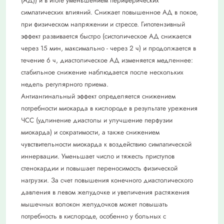
(АД)) и в итоге уменьшением периферических
симпатических влияний. Снижает повышенное АД в покое,
при физическом напряжении и стрессе. Гипотензивный
эффект развивается быстро (систолическое АД снижается
через 15 мин, максимально - через 2 ч) и продолжается в
течение 6 ч, диастолическое АД изменяется медленнее:
стабильное снижение наблюдается после нескольких
недель регулярного приема.
Антиангинальный эффект определяется снижением
потребности миокарда в кислороде в результате урежения
ЧСС (удлинение диастолы и улучшение перфузии
миокарда) и сократимости, а также снижением
чувствительности миокарда к воздействию симпатической
иннервации. Уменьшает число и тяжесть приступов
стенокардии и повышает переносимость физической
нагрузки. За счет повышения конечного диастолического
давления в левом желудочке и увеличения растяжения
мышечных волокон желудочков может повышать
потребность в кислороде, особенно у больных с