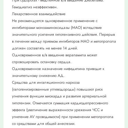
При судорогах - медленное в/в введение диазепама.
Гемодиализ неэффективен.
Лекарственное взаимодействие
Не рекомендуется одновременное применение с
ингибиторами моноаминоксидазы (МАО) вследствие
значительного усиления гипотензивного действия. Перерыв
в лечении между приемом ингибиторов МАО и метопролола
должен составлять не менее 14 дней.
Одновременное в/в введение верапамила может
спровоцировать остановку сердца.
Одновременное назначение нифедипина приводит к
значительному снижению АД.
Средства для ингаляционного наркоза
(галогенизированные углеводороды) повышают риск
угнетения функции миокарда и развития артериальной
гипотензии. Отмечается суммация кардиодепрессивного
эффекта (увеличение выраженности урежения ЧСС и
угнетение AV проводимости) при применении метопролола
со средствами для общей анестезии.