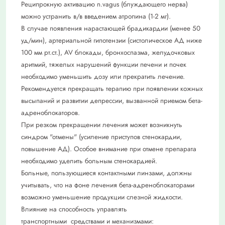
Реципрокную активацию n.vagus (блуждающего нерва)
можно устранить в/в введением атропина (1-2 мг).
В случае появления нарастающей брадикардии (менее 50
уд/мин), артериальной гипотензии (систолическое АД ниже
100 мм рт.ст.), AV блокады, бронхоспазма, желудочковых
аритмий, тяжелых нарушений функции печени и почек
необходимо уменьшить дозу или прекратить лечение.
Рекомендуется прекращать терапию при появлении кожных
высыпаний и развитии депрессии, вызванной приемом бета-
адреноблокаторов.
При резком прекращении лечения может возникнуть
синдром "отмены" (усиление приступов стенокардии,
повышение АД). Особое внимание при отмене препарата
необходимо уделить больным стенокардией.
Больные, пользующиеся контактными линзами, должны
учитывать, что на фоне лечения бета-адреноблокаторами
возможно уменьшение продукции слезной жидкости.
Влияние на способность управлять
транспортными средствами и механизмами: