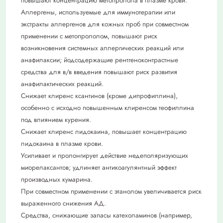
повышают концентрацию метопролола в плазме крови.
Аллергены, используемые для иммунотерапии или
экстракты аллергенов для кожных проб при совместном
применении с метопрололом, повышают риск
возникновения системных аллергических реакций или
анафилаксии; йодсодержащие рентгеноконтрастные
средства для в/в введения повышают риск развития
анафилактических реакций.
Снижает клиренс ксантинов (кроме дипрофиллина),
особенно с исходно повышенным клиренсом теофиллина
под влиянием курения.
Снижает клиренс лидокаина, повышает концентрацию
лидокаина в плазме крови.
Усиливает и пролонгирует действие недеполяризующих
миорелаксантов; удлиняет антикоагулянтный эффект
производных кумарина.
При совместном применении с этанолом увеличивается риск
выраженного снижения АД.
Средства, снижающие запасы катехоламинов (например,