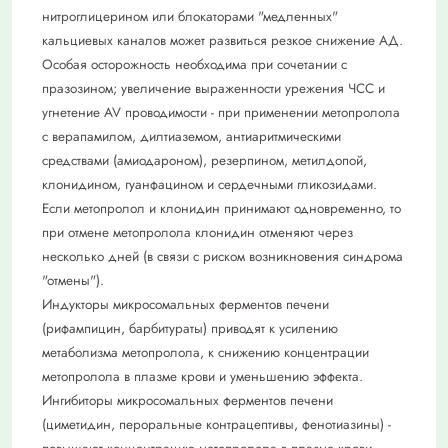
нитроглицерином или блокаторами "медленных"
кальциевых каналов может развиться резкое снижение АД.
Особая осторожность необходима при сочетании с
празозином; увеличение выраженности урежения ЧСС и
угнетение AV проводимости - при применении метопролола
с верапамилом, дилтиаземом, антиаритмическими
средствами (амиодароном), резерпином, метилдопой,
клонидином, гуанфацином и сердечными гликозидами.
Если метопролол и клонидин принимают одновременно, то
при отмене метопролола клонидин отменяют через
несколько дней (в связи с риском возникновения синдрома
"отмены").
Индукторы микросомальных ферментов печени
(рифампицин, барбитураты) приводят к усилению
метаболизма метопролола, к снижению концентрации
метопролола в плазме крови и уменьшению эффекта.
Ингибиторы микросомальных ферментов печени
(циметидин, пероральные контрацептивы, фенотиазины) -