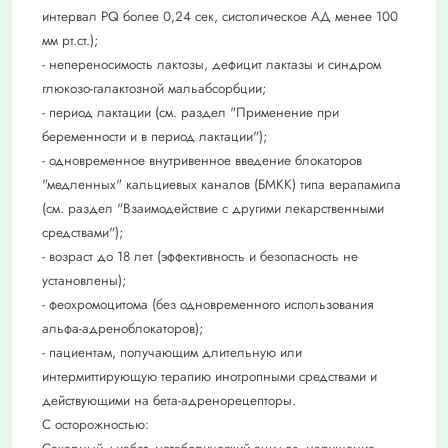
интервал PQ более 0,24 сек, систолическое АД менее 100
мм рт.ст.);
- непереносимость лактозы, дефицит лактазы и синдром
глюкозо-галактозной мальабсорбции;
- период лактации (см. раздел "Применение при
беременности и в период лактации");
- одновременное внутривенное введение блокаторов
"медленных" кальциевых каналов (БМКК) типа верапамила
(см. раздел "Взаимодействие с другими лекарственными
средствами");
- возраст до 18 лет (эффективность и безопасность не
установлены);
- феохромоцитома (без одновременного использования
альфа-адреноблокаторов);
- пациентам, получающим длительную или
интермиттирующую терапию инотропными средствами и
действующими на бета-адренорецепторы.
С осторожностью: