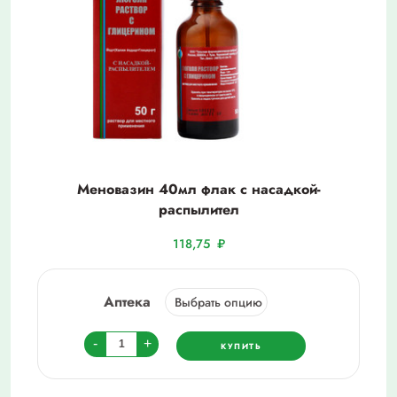
Меновазин 40мл флак с насадкой-
распылител
118,75
₽
Аптека
Количество
-
+
КУПИТЬ
товара
Меновазин