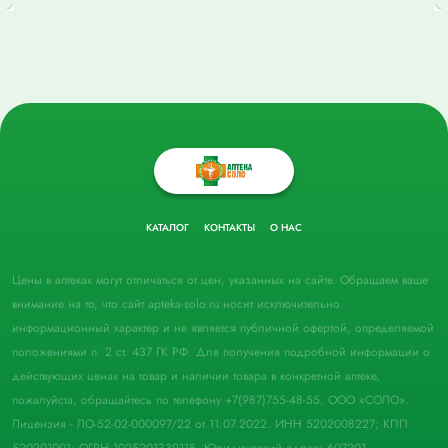
КАТАЛОГ
КОНТАКТЫ
О НАС
Цены в аптеках могут отличаться от цен, указанных на сайте. Обращаем ваше
внимание на то, что сайт apteka-solo.ru носит исключительно
информационный характер и не является публичной офертой, определяемой
положениями п. 2 ст. 437 ГК РФ. Для получения подробной информации о
действующих ценах на товар и наличии товара в конкретной аптеке,
пожалуйста, обращайтесь по телефону +7(987)755-48-55. ООО «СОЛО».
Лицензия - ЛО-52-02-000097/22 от 11.07.2022. ИНН 5202008227; КПП