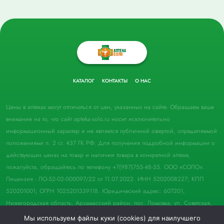
КАТАЛОГ
КОНТАКТЫ
О НАС
Цены в аптеках могут отличаться от цен, указанных на сайте. Обращаем ваше
внимание на то, что сайт apteka-solo.ru носит исключительно
информационный характер и не является публичной офертой, определяемой
положениями п. 2 ст. 437 ГК РФ. Для получения подробной информации о
действующих ценах на товар и наличии товара в конкретной аптеке,
пожалуйста, обращайтесь по телефону +7(987)755-48-55. ООО «СОЛО».
Лицензия - ЛО-52-02-000097/22 от 11.07.2022. ИНН 5202008227; КПП
520201001; ОГРН 1025201339118. Юридический адрес: 607201,
Нижегородская область, Арзамасский район, пос. Ломовка, ул. Советская,
д. 33, пом. 21.
Мы используем файлы куки (cookies) для наилучшего