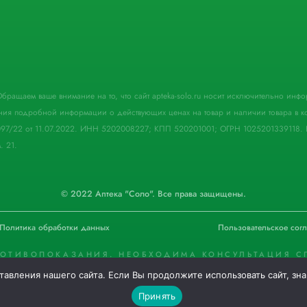
. Обращаем ваше внимание на то, что сайт apteka-solo.ru носит исключительно ин
ния подробной информации о действующих ценах на товар и наличии товара в кон
097/22 от 11.07.2022. ИНН 5202008227; КПП 520201001; ОГРН 1025201339118. 
. 21.
© 2022 Аптека "Соло". Все права защищены.
Политика обработки данных
Пользовательское сог
РОТИВОПОКАЗАНИЯ. НЕОБХОДИМА КОНСУЛЬТАЦИЯ С
тавления нашего сайта. Если Вы продолжите использовать сайт, зн
0
0
Принять
Меню
Каталог
Избранное
Корзина