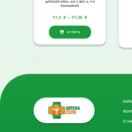
ДЕТСКИЙ КРЕМ, 46Г С ВИТ. A, F И
РОМАШКОЙ
91,2
₽
–
97,38
₽
КУПИТЬ
КАТА
КОН
О Н