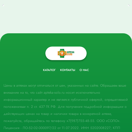
КАТАЛОГ
КОНТАКТЫ
О НАС
Цены в аптеках могут отличаться от цен, указанных на сайте. Обращаем ваше
внимание на то, что сайт apteka-solo.ru носит исключительно
информационный характер и не является публичной офертой, определяемой
положениями п. 2 ст. 437 ГК РФ. Для получения подробной информации о
действующих ценах на товар и наличии товара в конкретной аптеке,
пожалуйста, обращайтесь по телефону +7(987)755-48-55. ООО «СОЛО».
Лицензия - ЛО-52-02-000097/22 от 11.07.2022. ИНН 5202008227; КПП