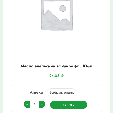
Масло апельсина эфирное фл. 10мл
94,05
₽
Аптека
Количество
-
+
КУПИТЬ
товара