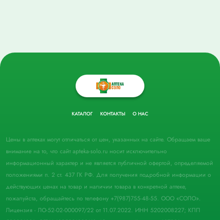
КАТАЛОГ
КОНТАКТЫ
О НАС
Цены в аптеках могут отличаться от цен, указанных на сайте. Обращаем ваше
внимание на то, что сайт apteka-solo.ru носит исключительно
информационный характер и не является публичной офертой, определяемой
положениями п. 2 ст. 437 ГК РФ. Для получения подробной информации о
действующих ценах на товар и наличии товара в конкретной аптеке,
пожалуйста, обращайтесь по телефону +7(987)755-48-55. ООО «СОЛО».
Лицензия - ЛО-52-02-000097/22 от 11.07.2022. ИНН 5202008227; КПП