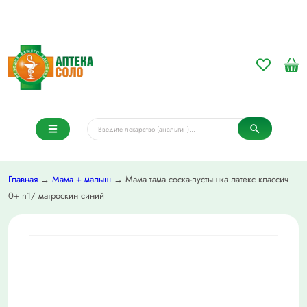
Главная
→
Мама + малыш
→ Мама тама соска-пустышка латекс классич
0+ n1/ матроскин синий