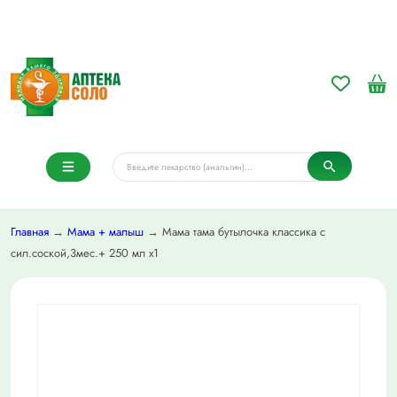
Главная
→
Мама + малыш
→ Мама тама бутылочка классика с
сил.соской,3мес.+ 250 мл х1