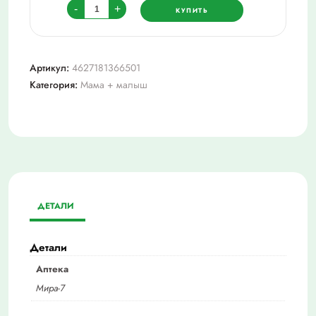
Количество
-
+
КУПИТЬ
товара
Мама
тама
Артикул:
4627181366501
бутылочка
Категория:
Мама + малыш
классика
с
сил.соской,3мес.+
250
мл
х1
ДЕТАЛИ
Детали
Аптека
Мира-7