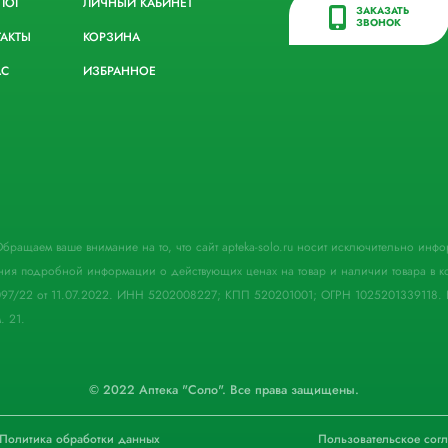
ЛОГ
ЛИЧНЫЙ КАБИНЕТ
ЗАКАЗАТЬ
ЗВОНОК
ТАКТЫ
КОРЗИНА
АС
ИЗБРАННОЕ
. Обращаем ваше внимание на то, что сайт apteka-solo.ru носит исключительно ин
ния подробной информации о действующих ценах на товар и наличии товара в кон
097/22 от 11.07.2022. ИНН 5202008227; КПП 520201001; ОГРН 1025201339118. 
. 21.
© 2022 Аптека "Соло". Все права защищены.
Политика обработки данных
Пользовательское сог