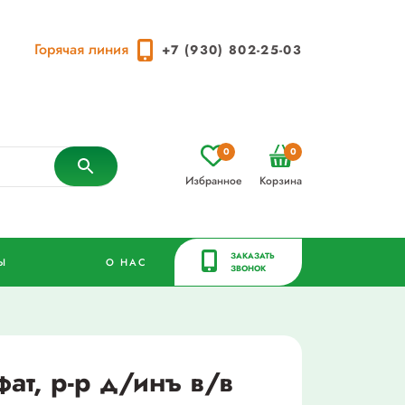
Горячая линия
+7 (930) 802-25-03
0
0
Избранное
Корзина
ЗАКАЗАТЬ
Ы
О НАС
ЗВОНОК
ат, р-р д/инъ в/в