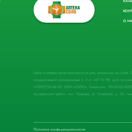
КАТА
КОН
О Н
Цены в аптеках могут отличаться от цен, указанных на сайте
определяемой положениями п. 2 ст. 437 ГК РФ. Для получе
+7(987)755-48-55. ООО «СОЛО». Лицензия - ЛО-52-02-000
Арзамасский район, пос. Ломовка, ул. Советская, д. 33, пом
Политика конфиденциальности